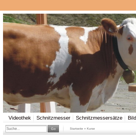
Videothek
Schnitzmesser
Schnitzmessersätze
Bil
Holz
Schleif- und Schärfzubehör
Schleifservice
Go
Startseite
»
Kurse