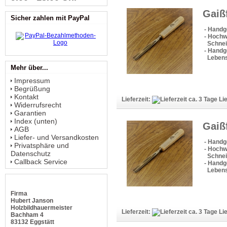
Gaiß
Sicher zahlen mit PayPal
- Handg
- Hochw
Schneid
- Handge
Lebens
Mehr über...
Impressum
Begrüßung
Kontakt
Lieferzeit:
Lie
Widerrufsrecht
Garantien
Index (unten)
Gaiß
AGB
Liefer- und Versandkosten
- Handg
Privatsphäre und
- Hochw
Datenschutz
Schneid
Callback Service
- Handge
Lebens
Firma
Hubert Janson
Holzbildhauermeister
Lieferzeit:
Lie
Bachham 4
83132 Eggstätt