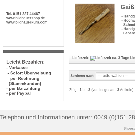
Gaiß
Tel. 0151 287 44467
- Handg
www.bildhauershop.de
- Hochw
www.bildhauerkurs.com
Schneid
- Handge
Lebens
Lieferzeit:
Lie
Leicht Bezahlen:
- Vorkasse
- Sofort Überweisung
Sortieren nach
- per Rechnung
(Stammkunden)
- per Barzahlung
Zeige
1
bis
3
(von insgesamt
3
Artikeln)
- per Paypal
Telephon und Informationen unter: 0049 (0)151 2
Shopso