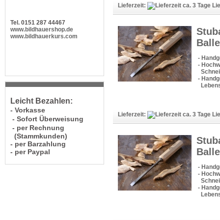
Lieferzeit:
Lie
Tel. 0151 287 44467
Stub
www.bildhauershop.de
www.bildhauerkurs.com
Balle
- Handg
- Hochw
Schneid
- Handge
Lebens
Leicht Bezahlen:
- Vorkasse
Lieferzeit:
Lie
- Sofort Überweisung
- per Rechnung
(Stammkunden)
Stub
- per Barzahlung
Balle
- per Paypal
- Handg
- Hochw
Schneid
- Handge
Lebens