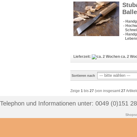
Stub
Ball
- Handg
- Hochw
Schneid
- Handge
Lebens
Lieferzeit:
ca. 2 Wo
Sortieren nach
Zeige
1
bis
27
(von insgesamt
27
Artikel
Telephon und Informationen unter: 0049 (0)151 2
Shopso