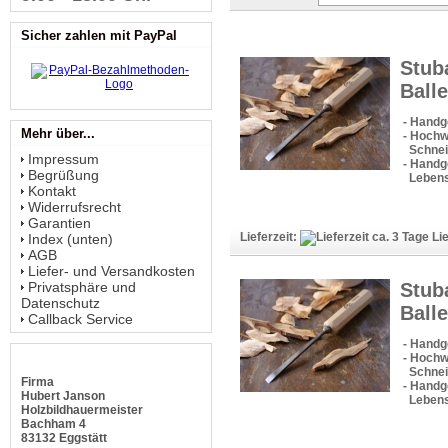
Sicher zahlen mit PayPal
Stub
Balle
- Handg
Mehr über...
- Hochw
Schneid
Impressum
- Handge
Begrüßung
Lebens
Kontakt
Widerrufsrecht
Garantien
Lieferzeit:
Lie
Index (unten)
AGB
Liefer- und Versandkosten
Stub
Privatsphäre und
Datenschutz
Balle
Callback Service
- Handg
- Hochw
Schneid
Firma
- Handge
Hubert Janson
Lebens
Holzbildhauermeister
Bachham 4
83132 Eggstätt