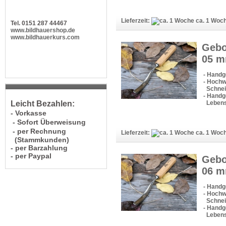
Lieferzeit:
ca. 1 Woc
Tel. 0151 287 44467
www.bildhauershop.de
www.bildhauerkurs.com
Gebo
05 
- Handg
- Hochw
Schneid
- Handge
Lebens
Leicht Bezahlen:
- Vorkasse
- Sofort Überweisung
- per Rechnung
Lieferzeit:
ca. 1 Woc
(Stammkunden)
- per Barzahlung
- per Paypal
Gebo
06 
- Handg
- Hochw
Schneid
- Handge
Lebens