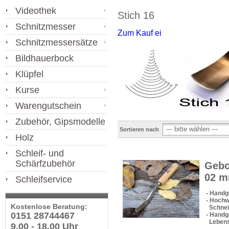
Videothek
Stich 16
Schnitzmesser
Zum Kauf ei
Schnitzmessersätze
Bildhauerbock
Klüpfel
Kurse
Warengutschein
Zubehör, Gipsmodelle
Sortieren nach
Holz
Schleif- und
Schärfzubehör
Gebo
02 
Schleifservice
- Handg
- Hochw
Kostenlose Beratung:
Schneid
0151 28744467
- Handge
Lebens
9.00 - 18.00 Uhr