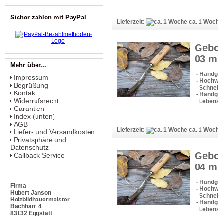
Sicher zahlen mit PayPal
Lieferzeit:
ca. 1 Woc
Gebo
03 
Mehr über...
- Handg
Impressum
- Hochw
Begrüßung
Schneid
Kontakt
- Handge
Widerrufsrecht
Lebens
Garantien
Index (unten)
AGB
Lieferzeit:
ca. 1 Woc
Liefer- und Versandkosten
Privatsphäre und
Datenschutz
Gebo
Callback Service
04 
- Handg
Firma
- Hochw
Hubert Janson
Schneid
Holzbildhauermeister
- Handge
Bachham 4
Lebens
83132 Eggstätt