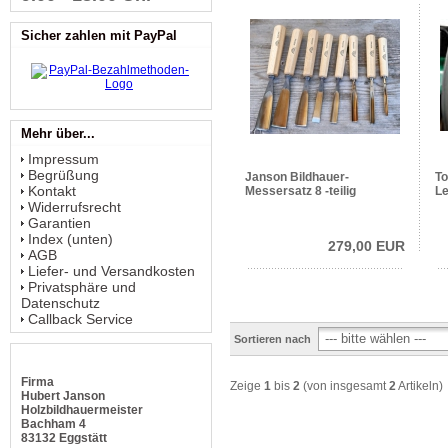
Sicher zahlen mit PayPal
Mehr über...
Impressum
Begrüßung
Janson Bildhauer-
T
Kontakt
Messersatz 8 -teilig
Le
Widerrufsrecht
Garantien
Index (unten)
279,00 EUR
AGB
Liefer- und Versandkosten
Privatsphäre und
Datenschutz
Callback Service
Sortieren nach
Firma
Zeige
1
bis
2
(von insgesamt
2
Artikeln)
Hubert Janson
Holzbildhauermeister
Bachham 4
83132 Eggstätt