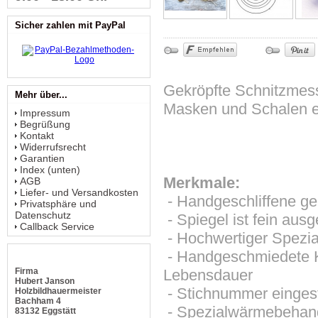
Sicher zahlen mit PayPal
Gekröpfte Schnitzmes
Mehr über...
Masken und Schalen e
Impressum
Begrüßung
Kontakt
Widerrufsrecht
Garantien
Index (unten)
Merkmale:
AGB
Liefer- und Versandkosten
- Handgeschliffene ge
Privatsphäre und
Datenschutz
- Spiegel ist fein ausg
Callback Service
- Hochwertiger Spezial
- Handgeschmiedete Kl
Firma
Lebensdauer
Hubert Janson
- Stichnummer einges
Holzbildhauermeister
Bachham 4
- Spezialwärmebehandl
83132 Eggstätt